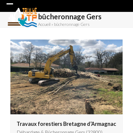
Skip
Open
Close
to
bûcheronnage Gers
content
mobile
mobile
Accueil
»
bûcheronnage Gers
menu
menu
Travaux forestiers Bretagne d’Armagnac
Débardage & Bûcheronnage Gers (32800)