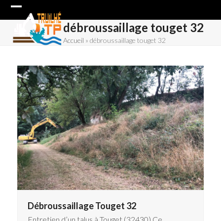
Skip
Open
Close
to
débroussaillage touget 32
content
mobile
mobile
Accueil
»
débroussaillage touget 32
menu
menu
Débroussaillage Touget 32
Entretien d’un talus à Touget (32430) Ce