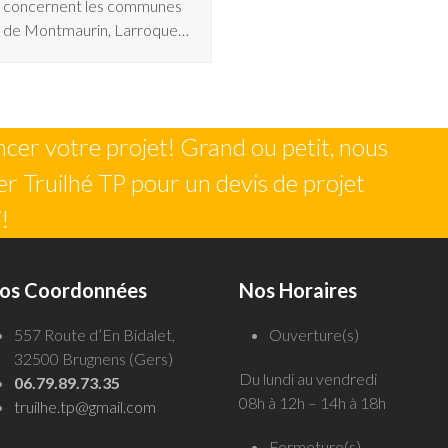
concernent les communes
de Montmaurin, Larroque…
er votre projet! Grand ou petit, nous
r Truilhé TP pour un devis de projet
!
os Coordonnées
Nos Horaires
557 Route d’En Bidalet,
Ouverture(s)
32500 Brugnens (Gers)
Du lundi au vendredi
06.79.89.73.35
08h à 12h – 14h à 18h
truilhe.tp@gmail.com
Fermeture(s)