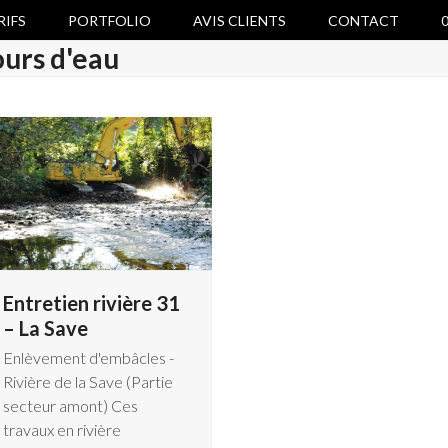
RIFS
PORTFOLIO
AVIS CLIENTS
CONTACT
0
ours d'eau
Entretien rivière 31
– La Save
Enlèvement d'embâcles -
Rivière de la Save (Partie
secteur amont) Ces
travaux en rivière