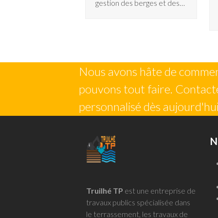
gestion des berges et des…
Nous avons hâte de commenc
pouvons tout faire. Contacte
personnalisé dès aujourd'hui
N
Truilhé TP
est une entreprise de
travaux publics spécialisée dans
le terrassement, les travaux de