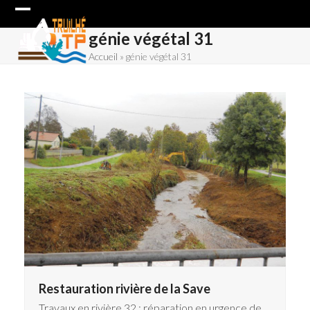
Skip
Open
Close
to
génie végétal 31
content
mobile
mobile
Accueil
»
génie végétal 31
menu
menu
Restauration rivière de la Save
Travaux en rivière 32 : réparation en urgence de