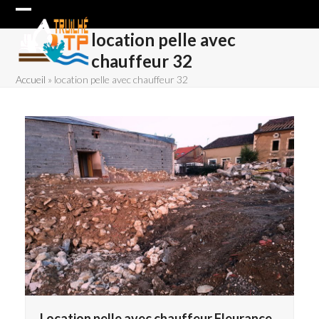
Skip
Open
Close
to
location pelle avec
content
mobile
mobile
chauffeur 32
menu
menu
Accueil
»
location pelle avec chauffeur 32
Location pelle avec chauffeur Fleurance