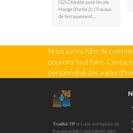
(32) Chantier pour l'école
Monge (Partie 2). (Travaux
de terrassement…
Nous avons hâte de commenc
pouvons tout faire. Contacte
personnalisé dès aujourd'hui
N
Truilhé TP
est une entreprise de
travaux publics spécialisée dans