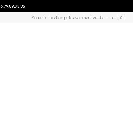
6.79.89.73.35
Accueil
»
Location pelle avec chauffeur fleurance (32)