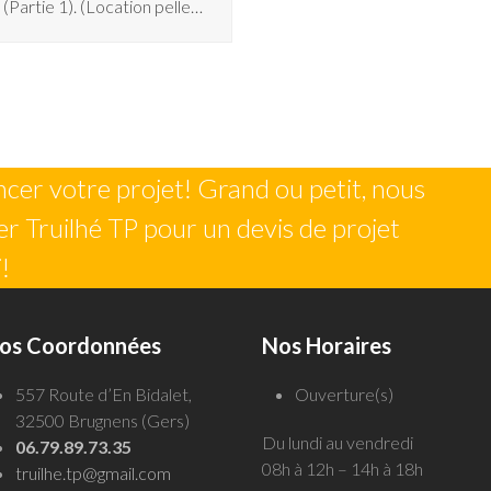
(Partie 1). (Location pelle…
er votre projet! Grand ou petit, nous
r Truilhé TP pour un devis de projet
!
os Coordonnées
Nos Horaires
557 Route d’En Bidalet,
Ouverture(s)
32500 Brugnens (Gers)
Du lundi au vendredi
06.79.89.73.35
08h à 12h – 14h à 18h
truilhe.tp@gmail.com