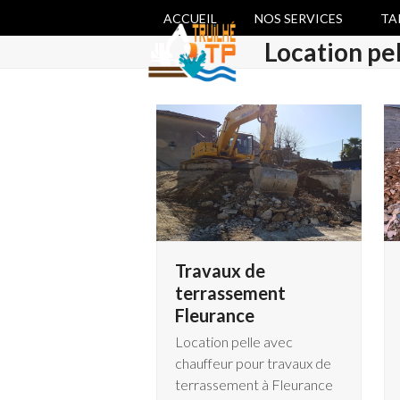
Skip
ACCUEIL
NOS SERVICES
TA
to
Location pel
content
Travaux de
terrassement
Fleurance
Location pelle avec
chauffeur pour travaux de
terrassement à Fleurance