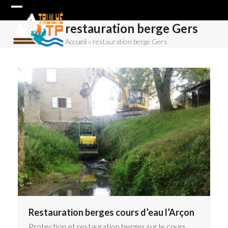
Skip
Open
Close
to
restauration berge Gers
content
mobile
mobile
Accueil
»
restauration berge Gers
menu
menu
Restauration berges cours d’eau l’Arçon
Protection et restauration berges sur le cours