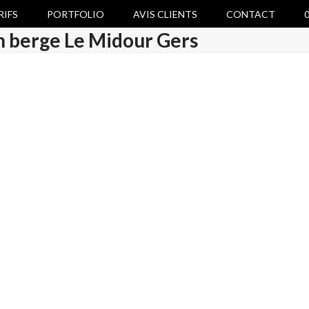
RIFS
PORTFOLIO
AVIS CLIENTS
CONTACT
0
n berge Le Midour Gers