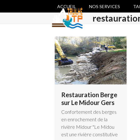
Skip
ACCUEIL
NOS SERVICES
TA
to
restauratio
content
Restauration Berge
sur Le Midour Gers
Confortement des berges
en enrochement de la
rivière Midour "Le Midou
est une rivière constitutive