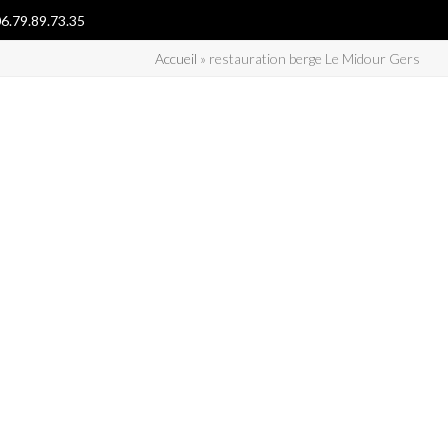
6.79.89.73.35
Accueil
»
restauration berge Le Midour Gers