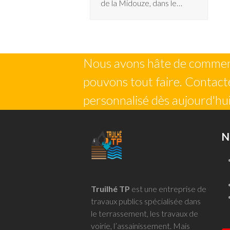
de la Midouze, dans le…
Nous avons hâte de commenc
pouvons tout faire. Contacte
personnalisé dès aujourd'hui
N
Truilhé TP
est une entreprise de
travaux publics spécialisée dans
le terrassement, les travaux de
voirie, l’assainissement. Mais