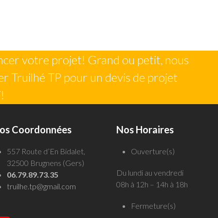
er votre projet! Grand ou petit, nous
r Truilhé TP pour un devis de projet
!
os Coordonnées
Nos Horaires
557 Route d’En Bidalet,
Ouverture(s)
32500 Brugnens (Gers)
Du lundi au vendredi
06.79.89.73.35
08h à 12h – 14h à 18h
truilhe.tp@gmail.com
Fermeture(s)