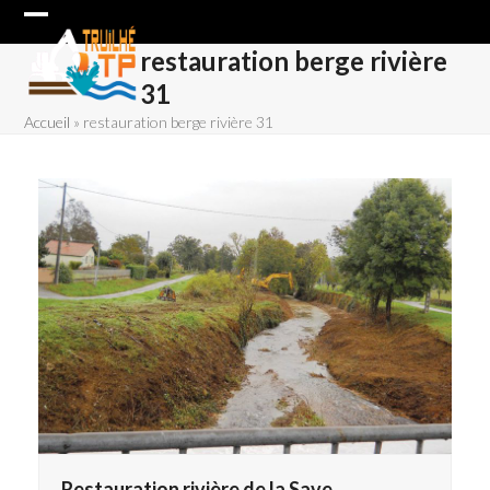
Skip
Open
Close
to
restauration berge rivière
content
mobile
mobile
31
menu
menu
Accueil
»
restauration berge rivière 31
Restauration rivière de la Save