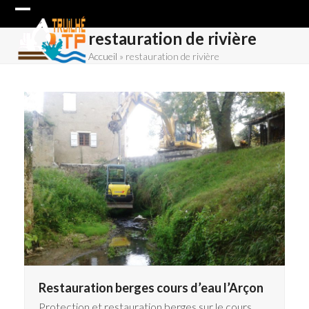
Skip
Open
Close
to
restauration de rivière
content
mobile
mobile
Accueil
»
restauration de rivière
menu
menu
Restauration berges cours d’eau l’Arçon
Protection et restauration berges sur le cours