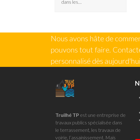
dans les…
Nous avons hâte de commenc
pouvons tout faire. Contacte
personnalisé dès aujourd'hui
N
Truilhé TP
est une entreprise de
travaux publics spécialisée dans
le terrassement, les travaux de
voirie, l’assainissement. Mais