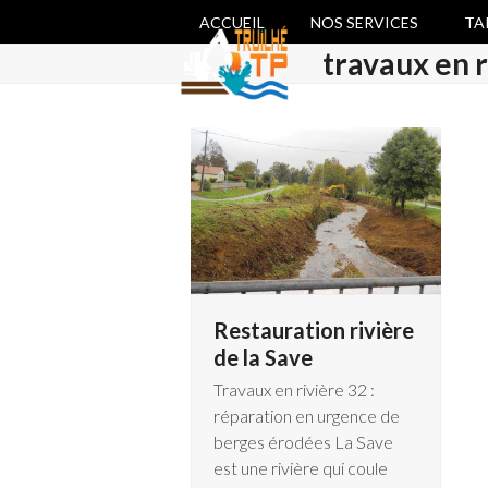
Skip
ACCUEIL
NOS SERVICES
TA
to
travaux en r
content
Restauration rivière
de la Save
Travaux en rivière 32 :
réparation en urgence de
berges érodées La Save
est une rivière qui coule