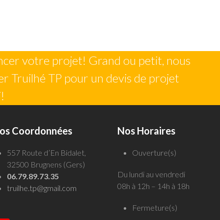
er votre projet! Grand ou petit, nous
r Truilhé TP pour un devis de projet
!
os Coordonnées
Nos Horaires
557 Route d’En Bidalet,
Ouverture(s)
32500 Brugnens (Gers)
Du lundi au vendredi
06.79.89.73.35
08h à 12h – 14h à 18h
truilhe.tp@gmail.com
Fermeture(s)