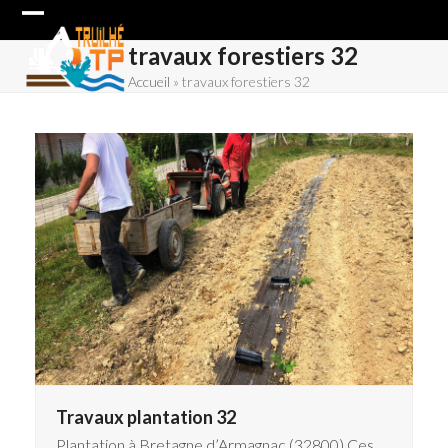
Skip
Open
Close
to
travaux forestiers 32
content
mobile
mobile
Accueil
»
travaux forestiers 32
menu
menu
Travaux plantation 32
Plantation à Bretagne d’Armagnac (32800) Ces