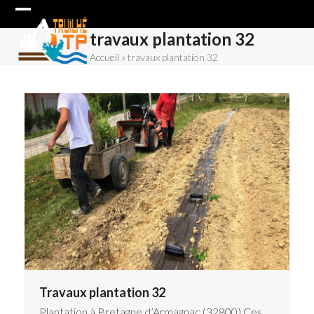
Skip
Open
Close
to
travaux plantation 32
content
mobile
mobile
Accueil
»
travaux plantation 32
menu
menu
Travaux plantation 32
Plantation à Bretagne d’Armagnac (32800) Ces