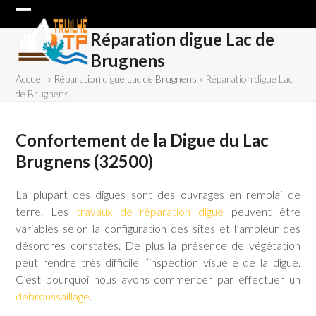
Skip
Open
Close
to
Réparation digue Lac de
content
mobile
mobile
Brugnens
menu
menu
Accueil
»
Réparation digue Lac de Brugnens
»
Réparation digue Lac
de Brugnens
Confortement de la Digue du Lac
Brugnens
(32500)
La plupart des digues sont des ouvrages en remblai de
terre. Les
travaux de réparation digue
peuvent être
variables selon la configuration des sites et l’ampleur des
désordres constatés. De plus la présence de végétation
peut rendre très difficile l’inspection visuelle de la digue.
C’est pourquoi nous avons commencer par effectuer un
débroussaillage
.