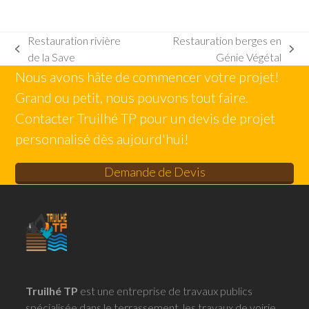
Restauration rivière
Restauration berges en
previous
next
de la Save
Génie Végétal
post:
post:
Nous avons hâte de commencer votre projet!
Grand ou petit, nous pouvons tout faire.
Contacter Truilhé TP pour un devis de projet
personnalisé dès aujourd'hui!
Demande de Devis
Truilhé TP
est une entreprise de travaux publics
spécialisée dans le terrassement, les travaux de voirie,