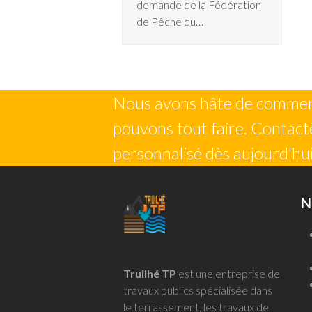
demande de la Fédération
de Pêche du…
Nous avons hâte de commenc
pouvons tout faire. Contacte
personnalisé dès aujourd'hui
N
Truilhé TP
est une entreprise de
travaux publics spécialisée dans
le terrassement, les travaux de