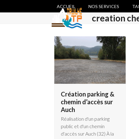
Skip
ACCUEIL
NOS SERVICES
TA
to
creation ch
content
Création parking &
chemin d’accès sur
Auch
Réalisation d'un parking
public et d'un chemin
d'accès sur Auch (32) À la