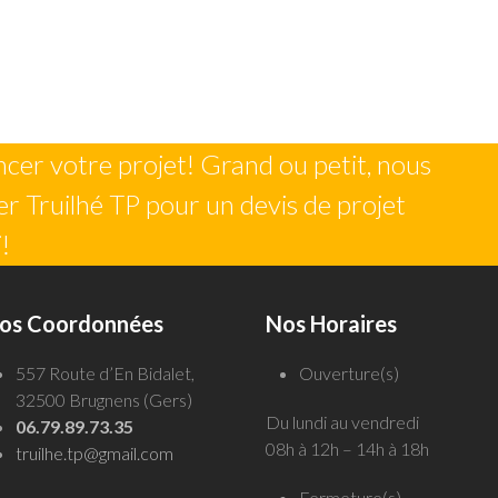
er votre projet! Grand ou petit, nous
r Truilhé TP pour un devis de projet
!
os Coordonnées
Nos Horaires
557 Route d’En Bidalet,
Ouverture(s)
32500 Brugnens (Gers)
Du lundi au vendredi
06.79.89.73.35
08h à 12h – 14h à 18h
truilhe.tp@gmail.com
Fermeture(s)