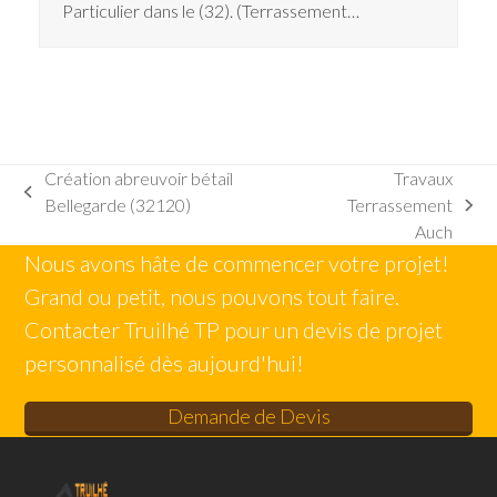
Particulier dans le (32). (Terrassement…
Création abreuvoir bétail
Travaux
previous
Bellegarde (32120)
Terrassement
next
post:
Auch
post:
Nous avons hâte de commencer votre projet!
Grand ou petit, nous pouvons tout faire.
Contacter Truilhé TP pour un devis de projet
personnalisé dès aujourd'hui!
Demande de Devis