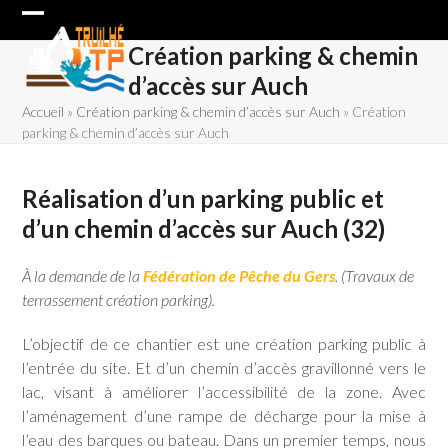
Skip
Open
Close
to
Création parking & chemin
content
mobile
mobile
d’accès sur Auch
menu
menu
Accueil
»
Création parking & chemin d’accès sur Auch
»
Création
parking & chemin d’accès sur Auch
Réalisation d’un parking public et
d’un chemin d’accès sur Auch (32)
À la demande de la
Fédération de Pêche du Gers
. (Travaux de
terrassement création parking).
L’objectif de ce chantier est une création parking public à
l’entrée du site. Et d’un chemin d’accès gravillonné vers le
lac, visant à améliorer l’accessibilité de la zone. Avec
l’aménagement d’une rampe de décharge pour la mise à
l’eau des barques ou bateau. Dans un premier temps, nous