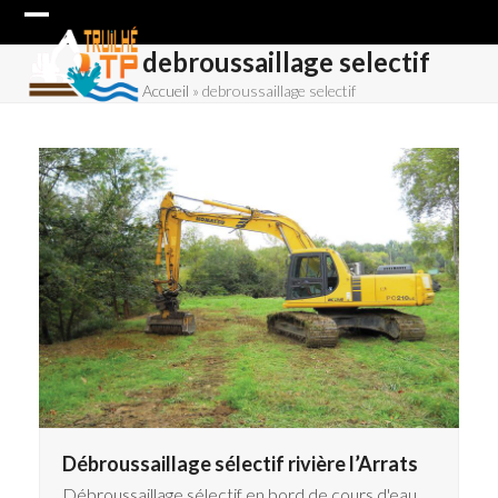
Skip
Open
Close
to
debroussaillage selectif
content
mobile
mobile
Accueil
»
debroussaillage selectif
menu
menu
Débroussaillage sélectif rivière l’Arrats
Débroussaillage sélectif en bord de cours d'eau