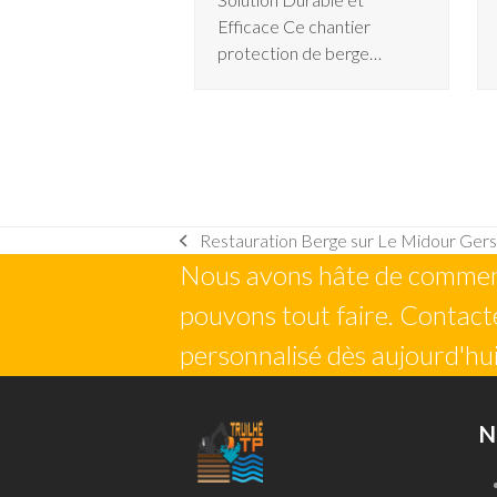
Efficace Ce chantier
protection de berge…
Restauration Berge sur Le Midour Gers
previous
Nous avons hâte de commenc
post:
pouvons tout faire. Contacte
personnalisé dès aujourd'hui
N