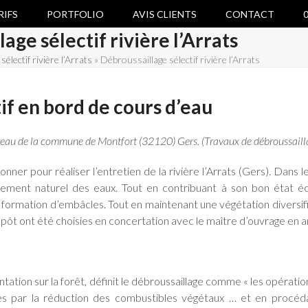
RIFS
PORTFOLIO
AVIS CLIENTS
CONTACT
0
age sélectif rivière l’Arrats
électif rivière l’Arrats
»
Débroussaillage sélectif rivière l’Arrats
if en bord de cours d’eau
 niveau de la commune de Montfort (32120) Gers. (Travaux de débroussailla
onner pour réaliser l’entretien de la rivière l’Arrats (Gers). Dans
ulement naturel des eaux. Tout en contribuant à son bon état é
a formation d’embâcles. Tout en maintenant une végétation diversi
épôt ont été choisies en concertation avec le maître d’ouvrage en 
ntation sur la forêt, définit le débroussaillage comme « les opération
ies par la réduction des combustibles végétaux … et en procéda