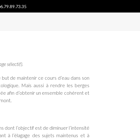
6.79.89.73.35
ge sélectif).
 le but de maintenir ce cours d’eau dans son
cologique. Mais aussi à rendre les berges
fiée afin d’obtenir un ensemble cohérent et
amont.
s dont l’objectif est de diminuer l’intensité
nt à l’élagage des sujets maintenus et à