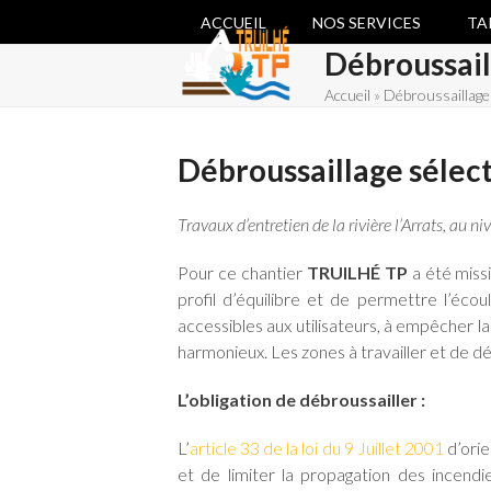
Skip
ACCUEIL
NOS SERVICES
TA
to
Débroussaill
content
Accueil
»
Débroussaillage s
Débroussaillage sélect
Travaux d’entretien de la rivière l’Arrats, au
Pour ce chantier
TRUILHÉ TP
a été missi
profil d’équilibre et de permettre l’éco
accessibles aux utilisateurs, à empêcher l
harmonieux. Les zones à travailler et de d
L’obligation de débroussailler :
L’
article 33 de la loi du 9 Juillet 2001
d’orie
et de limiter la propagation des incend