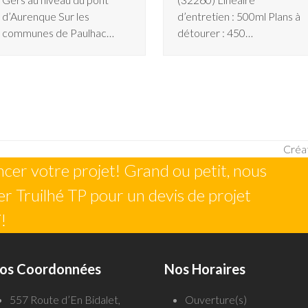
d’Aurenque Sur les
d’entretien : 500ml Plans à
communes de Paulhac…
détourer : 450…
Créat
next
er votre projet! Grand ou petit, nous
post:
r Truilhé TP pour un devis de projet
!
os Coordonnées
Nos Horaires
557 Route d’En Bidalet,
Ouverture(s)