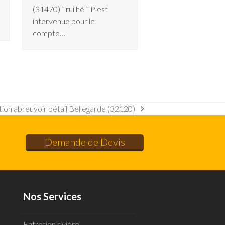
(31470) Truilhé TP est
intervenue pour le
compte…
ion abreuvoir bétail Bellegarde (32120)
Demande de Devis
Nos Services
Entretien rivière