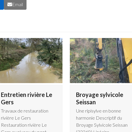
n
Email
Entretien rivière Le
Broyage sylvicole
Gers
Seissan
Travaux de restauration
Une ripisylve en bonne
rivière Le Gers
harmonie Descriptif du
Restauration rivière Le
Broyage Sylvicole Seissan
Gers au niveau du pont
(32260) Linéaire