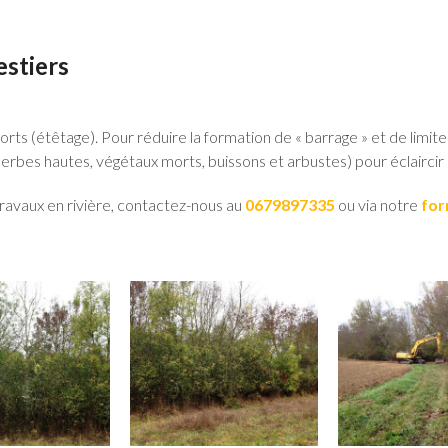
estiers
rts (étêtage). Pour réduire la formation de « barrage » et de limit
 herbes hautes, végétaux morts, buissons et arbustes) pour éclaircir
travaux en rivière, contactez-nous au
0679897335
ou via notre
for