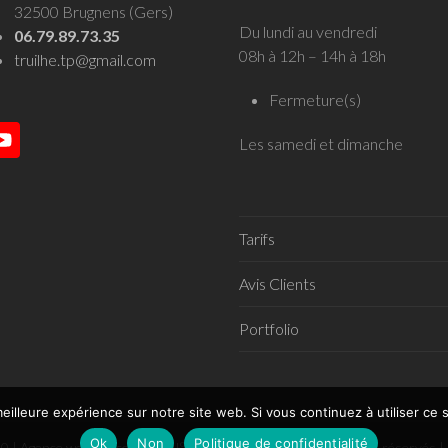
32500 Brugnens (Gers)
Du lundi au vendredi
06.79.89.73.35
08h à 12h – 14h à 18h
truilhe.tp@gmail.com
Fermeture(s)
Les samedi et dimanche
YouTube
Tarifs
Avis Clients
Portfolio
eilleure expérience sur notre site web. Si vous continuez à utiliser ce
Ok
Non
Politique de confidentialité
0 |
Agence web Celicomm
® N° de dépôt 4466697 | Tous droits réservés |