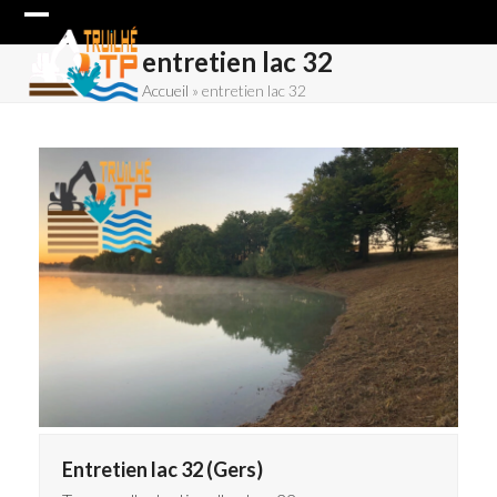
Skip
Open
Close
to
entretien lac 32
content
mobile
mobile
Accueil
»
entretien lac 32
menu
menu
Entretien lac 32 (Gers)