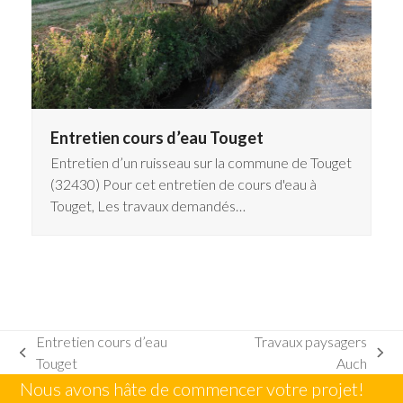
Entretien cours d’eau Touget
Entretien d’un ruisseau sur la commune de Touget
(32430) Pour cet entretien de cours d'eau à
Touget, Les travaux demandés…
Entretien cours d’eau
Travaux paysagers
previous
next
Touget
Auch
post:
post:
Nous avons hâte de commencer votre projet!