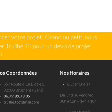
er votre projet! Grand ou petit, nous
r Truilhé TP pour un devis de projet
!
os Coordonnées
Nos Horaires
557 Route d’En Bidalet,
Ouverture(s)
32500 Brugnens (Gers)
Du lundi au vendredi
06.79.89.73.35
08h à 12h – 14h à 18h
truilhe.tp@gmail.com
Fermeture(s)