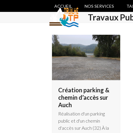
Skip
ACCUEIL
NOS SERVICES
TA
to
Travaux Pub
content
Création parking &
chemin d’accès sur
Auch
Réalisation d'un parking
public et d'un chemin
d'accès sur Auch (32) À la