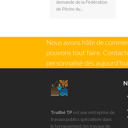
demande de la Fédération
de Pêche du…
Nous avons hâte de commenc
pouvons tout faire. Contacte
personnalisé dès aujourd'hui
N
Truilhé TP
est une entreprise de
travaux publics spécialisée dans
le terrassement, les travaux de