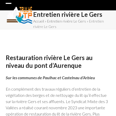
Skip
Open
Close
to
Entretien rivière Le Gers
content
mobile
mobile
Accueil
»
Entretien rivière Le Gers
»
Entretien
menu
menu
rivière Le Gers
Travaux de restauration rivière Le Gers
Restauration rivière Le Gers au
niveau du pont d’Aurenque
Sur les communes de Paulhac et Castelnau d’Arbieu
En complément des travaux réguliers d’entretien de la
végétation des berges et de nettoyage du lit qu’il effectue
sur la rivière Gers et ses affluents. Le Syndicat Mixte des 3
Vallées a réalisé courant novembre 2023 une importante
opération de restauration du lit de la rivière Gers. Plus