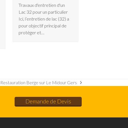
Travaux d'entretien d'un
Lac 32 pour un particulier
Ici, l’entretien de lac (32) a
pour objectif principal de
protéger et…
Restauration Berge sur Le Midour Gers
next
post:
Demande de Devis