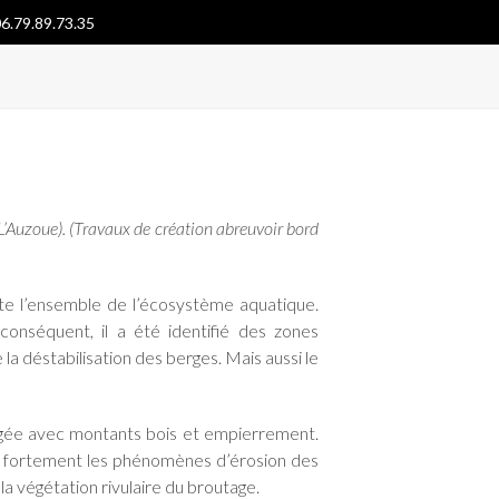
6.79.89.73.35
 L’Auzoue). (Travaux de création abreuvoir bord
cte l’ensemble de l’écosystème aquatique.
conséquent, il a été identifié des zones
a déstabilisation des berges. Mais aussi le
agée avec montants bois et empierrement.
uer fortement les phénomènes d’érosion des
la végétation rivulaire du broutage.