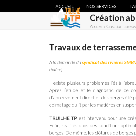
Skip
ACCUEIL
NOS SERVICES
TA
to
Création ab
content
Accueil
»
Création abreuvo
Travaux de terrasseme
À la demande du
syndicat des rivières SM
rivière).
Il existe plusieurs problèmes liés à l’a
Après l’étude et le diagnostic de ce co
d’abreuvement direct et des berges été pié
colmatage du lit par les matières en suspens
TRUILHÉ TP
est intervenu pour une cré
Enfin, réalisés dans des conditions optim
berges. De même, les clôtures de berges per