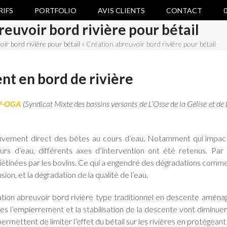
RIFS
PORTFOLIO
AVIS CLIENTS
CONTACT
0
reuvoir bord rivière pour bétail
ir bord rivière pour bétail
»
Création abreuvoir bord rivière pour bétail
nt en bord de rivière
BV-OGA
(Syndicat Mixte des bassins versants de L’Osse de la Gélise et de
breuvement direct des bêtes au cours d’eau. Notamment qui impa
urs d’eau, différents axes d’intervention ont été retenus. Par 
tinées par les bovins. Ce qui a engendré des dégradations comme l
ion, et la dégradation de la qualité de l’eau.
ation abreuvoir bord rivière type traditionnel en descente amén
ales l’empierrement et la stabilisation de la descente vont dimin
mettent de limiter l’effet du bétail sur les rivières en protégeant 