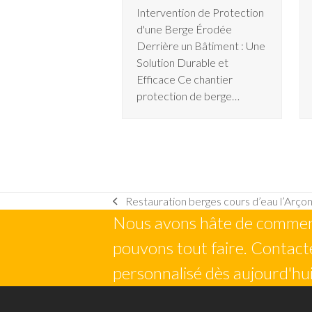
Intervention de Protection
d'une Berge Érodée
Derrière un Bâtiment : Une
Solution Durable et
Efficace Ce chantier
protection de berge…
Restauration berges cours d’eau l’Arço
previous
Nous avons hâte de commenc
post:
pouvons tout faire. Contacte
personnalisé dès aujourd'hui