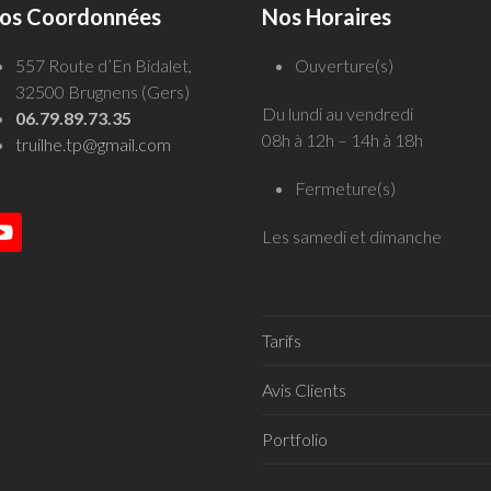
os Coordonnées
Nos Horaires
557 Route d’En Bidalet,
Ouverture(s)
32500 Brugnens (Gers)
Du lundi au vendredi
06.79.89.73.35
08h à 12h – 14h à 18h
truilhe.tp@gmail.com
Fermeture(s)
Les samedi et dimanche
YouTube
Tarifs
Avis Clients
Portfolio