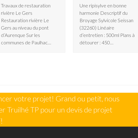
Travaux de restauration
Une ripisylve en bonne
rivière Le Gers
harmonie Descriptif du
Restauration rivière Le
Broyage Sylvicole Seissan
Gers au niveau du pont
(32260) Linéaire
d’Aurenque Sur les
d’entretien : 500ml Plans à
communes de Paulhac…
détourer : 450…
n
er votre projet! Grand ou petit, nous
r Truilhé TP pour un devis de projet
!