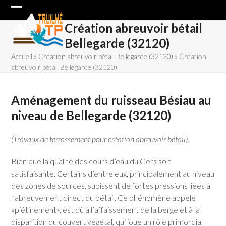
Skip
Open
Close
to
Création abreuvoir bétail
content
mobile
mobile
Bellegarde (32120)
menu
menu
Accueil
»
Création abreuvoir bétail Bellegarde (32120)
»
Création
abreuvoir bétail Bellegarde (32120)
Aménagement du ruisseau Bésiau au
niveau de Bellegarde (32120)
(Travaux de terrassement pour création abreuvoir bétail).
Bien que la qualité des cours d’eau du Gers soit
satisfaisante. Certains d’entre eux, principalement au niveau
des zones de sources, subissent de fortes pressions liées à
l’abreuvement direct du bétail. Ce phénomène appelé
«piétinement», est dû à l’affaissement de la berge et à la
disparition du couvert végétal, qui joue un rôle primordial