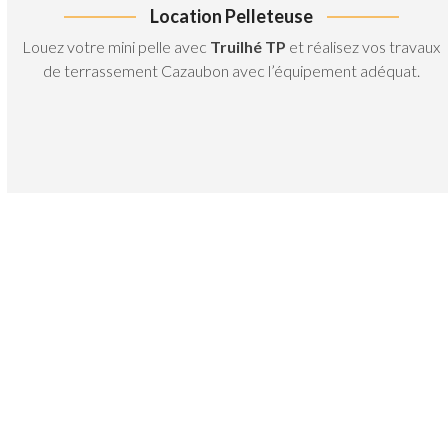
Location Pelleteuse
Louez votre mini pelle avec
Truilhé TP
et réalisez vos travaux
de terrassement Cazaubon avec l’équipement adéquat.
Travaux de terrassement Cazaubon
Il est capital de maîtriser les
conditions d’intervention et la nature
des sols sur lesquels il saura effectuer
un terrassement. Nous procédons au
terrassement de votre parcelle en