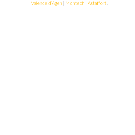
Valence d’Agen
|
Montech
|
Astaffort
.
les
départements
limitrophes.