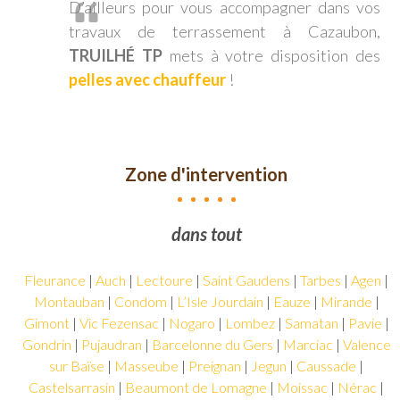
D’ailleurs pour vous accompagner dans vos
travaux de terrassement à Cazaubon,
TRUILHÉ TP
mets à votre disposition des
pelles avec chauffeur
!
Zone d'intervention
Truilhé
dans tout le Gers,
TP
intervient
Fleurance
|
Auch
|
Lectoure
|
Saint Gaudens
|
Tarbes
|
Agen
|
dans
Montauban
|
Condom
|
L’Isle Jourdain
|
Eauze
|
Mirande
|
tout
le
Gimont
|
Vic Fezensac
|
Nogaro
|
Lombez
|
Samatan
|
Pavie
|
Gers,
Gondrin
|
Pujaudran
|
Barcelonne du Gers
|
Marciac
|
Valence
voire
sur Baïse
|
Masseube
|
Preignan
|
Jegun
|
Caussade
|
sur
Castelsarrasin
|
Beaumont de Lomagne
|
Moissac
|
Nérac
|
tout