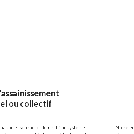
Le 
 chemins d’accès
Le 
sur
'assainissement
el ou collectif
maison et son raccordement à un système
Notre ent