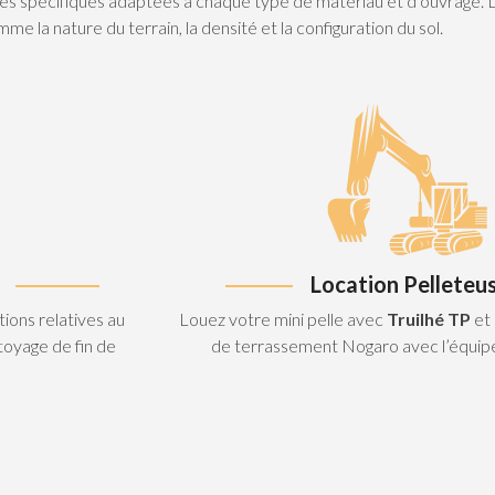
niques spécifiques adaptées à chaque type de matériau et d’ouvrage.
e la nature du terrain, la densité et la configuration du sol.
Location Pelleteu
ions relatives au
Louez votre mini pelle avec
Truilhé TP
et 
toyage de fin de
de terrassement Nogaro avec l’équi