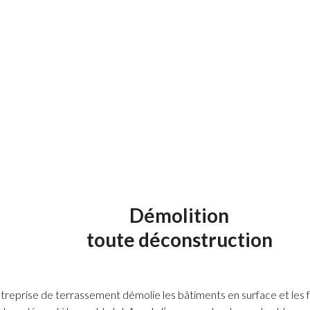
chargement des déblais sur les véhicules de transport.
transport des terres pour la mise en remblai ainsi que l
plus de terres.
Démolition
toute déconstruction
reprise de terrassement démolie les bâtiments en surface et les f