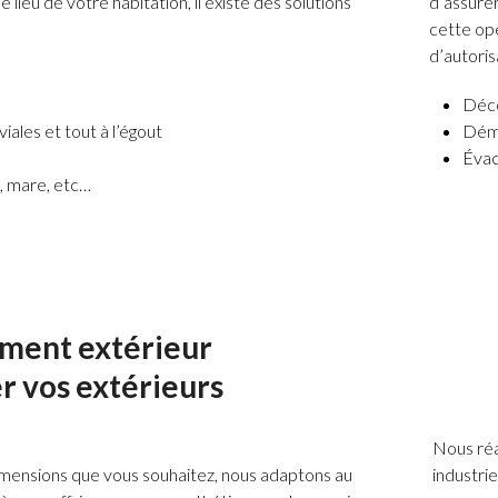
 lieu de votre habitation, il existe des solutions
d’assure
cette op
d’autoris
Déco
ales et tout à l’égout
Démo
Évac
n, mare, etc…
ent extérieur
r vos extérieurs
Nous réa
s dimensions que vous souhaitez, nous adaptons au
industri