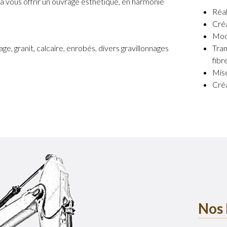
 vous offrir un ouvrage esthétique, en harmonie
Réal
Créa
Modi
age, granit, calcaire, enrobés, divers gravillonnages
Tran
fibr
Mise
Créa
Nos 