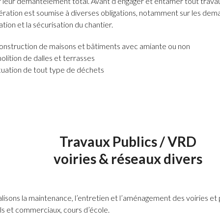
r leur démantèlement total. Avant d’engager et entamer tout trava
ération est soumise à diverses obligations, notamment sur les de
ation et la sécurisation du chantier.
nstruction de maisons et bâtiments avec amiante ou non
lition de dalles et terrasses
uation de tout type de déchets
Travaux Publics / VRD
voiries & réseaux divers
lisons la maintenance, l’entretien et l’aménagement des voiries et 
els et commerciaux, cours d’école.