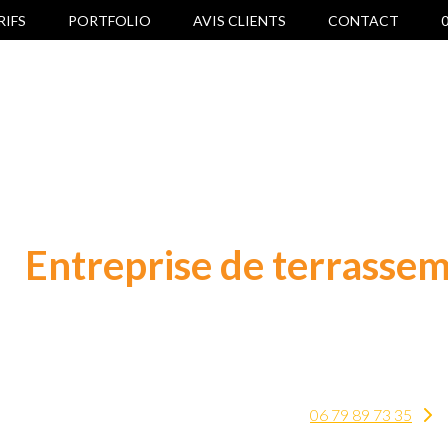
RIFS
PORTFOLIO
AVIS CLIENTS
CONTACT
0
Entreprise de terrasse
nt piscine, surélévation ou démolition : nous
06 79 89 73 35