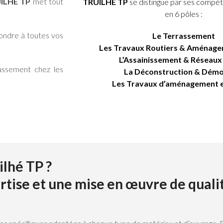
ILHÉ TP
met tout
TRUILHÉ TP
se distingue par ses compé
en 6 pôles :
pondre à toutes vos
Le Terrassement
Les Travaux Routiers & Aménage
L’Assainissement & Réseaux
rassement chez les
La Déconstruction & Démo
Les Travaux d’aménagement e
ilhé TP ?
ertise et une mise en œuvre de quali