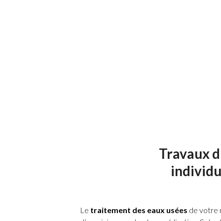
Décaissement pour parkings et
Pose de film géotextile
Apport de terre végétale
Travaux d
individu
Le
traitement des eaux usées
de votre 