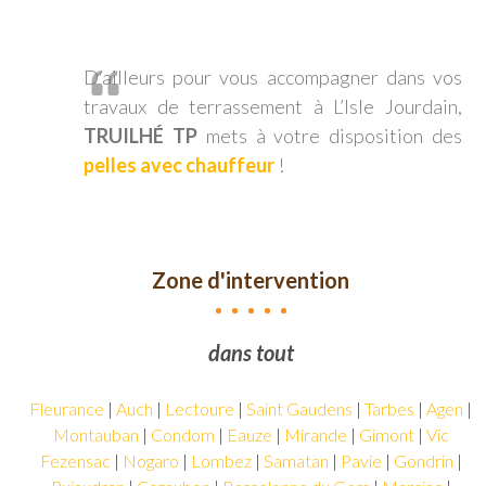
D’ailleurs pour vous accompagner dans vos
travaux de terrassement à L’Isle Jourdain,
TRUILHÉ TP
mets à votre disposition des
pelles avec chauffeur
!
Zone d'intervention
Truilhé
dans tout le Gers,
TP
intervient
Fleurance
|
Auch
|
Lectoure
|
Saint Gaudens
|
Tarbes
|
Agen
|
dans
Montauban
|
Condom
|
Eauze
|
Mirande
|
Gimont
|
Vic
tout
le
Fezensac
|
Nogaro
|
Lombez
|
Samatan
|
Pavie
|
Gondrin
|
Gers,