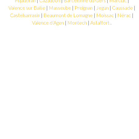
Pujaudran
|
Cazaubon
|
Barcelonne du Gers
|
Marciac
|
voire
Valence sur Baïse
|
Masseube
|
Preignan
|
Jegun
|
Caussade
|
sur
Castelsarrasin
|
Beaumont de Lomagne
|
Moissac
|
Nérac
|
tout
Valence d’Agen
|
Montech
|
Astaffort
.
les
départements
limitrophes.