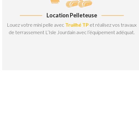
Location Pelleteuse
Louez votre mini pelle avec
Truilhé TP
et réalisez vos travaux
de terrassement L’Isle Jourdain avec l’équipement adéquat.
Travaux de terrassement L'Isle
Jourdain
Il est capital de maîtriser les
conditions d’intervention et la nature
des sols sur lesquels il saura effectuer