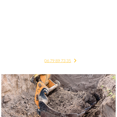
sur L’isle Jourdain à faire réaliser ?
Aménagement extérieur, réaliser une
allée, construire votre patio, mur de
soutènement, plantation et pose de pavés
unis.
06 79 89 73 35