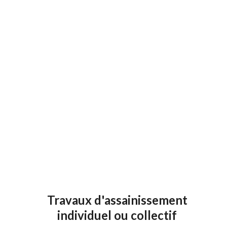
Le remblai consistant à mettre en place des
terres préalablement prélevées.
Le chargement des déblais sur les véhicules de
transport.
Le transport des terres pour la mise en remblai
ainsi que l’évacuation des surplus de terres.
Travaux d'assainissement
individuel ou collectif