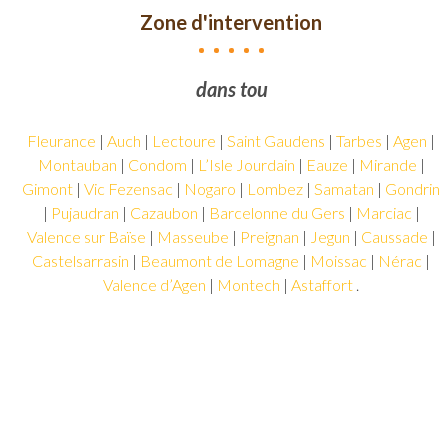
Zone d'intervention
Truilhé
dans tout le Gers,
TP
intervient
Fleurance
|
Auch
|
Lectoure
|
Saint Gaudens
|
Tarbes
|
Agen
|
dans
Montauban
|
Condom
|
L’Isle Jourdain
|
Eauze
|
Mirande
|
tout
le
Gimont
|
Vic Fezensac
|
Nogaro
|
Lombez
|
Samatan
|
Gondrin
Gers,
|
Pujaudran
|
Cazaubon
|
Barcelonne du Gers
|
Marciac
|
voire
Valence sur Baïse
|
Masseube
|
Preignan
|
Jegun
|
Caussade
|
sur
Castelsarrasin
|
Beaumont de Lomagne
|
Moissac
|
Nérac
|
tout
Valence d’Agen
|
Montech
|
Astaffort
.
les
départements
limitrophes.