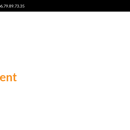
6.79.89.73.35
ment
sur Moissac
 particulier & professionnel.