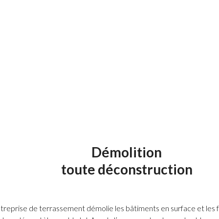
chargement des déblais sur les véhicules de transport.
transport des terres pour la mise en remblai ainsi que l
plus de terres.
Démolition
toute déconstruction
reprise de terrassement démolie les bâtiments en surface et les f