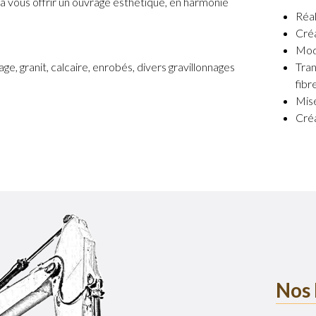
 vous offrir un ouvrage esthétique, en harmonie
Réal
Créa
Modi
age, granit, calcaire, enrobés, divers gravillonnages
Tran
fibr
Mise
Créa
Nos 