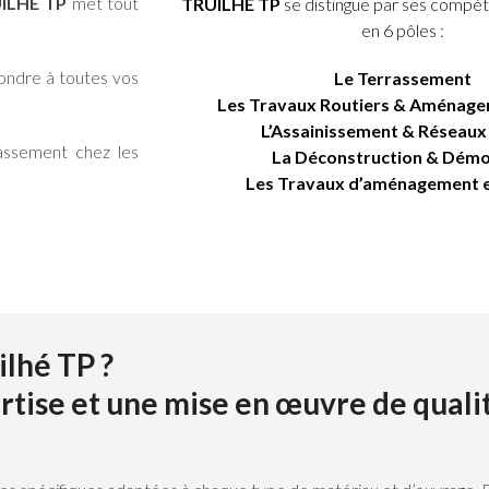
ILHÉ TP
met tout
TRUILHÉ TP
se distingue par ses compé
en 6 pôles :
pondre à toutes vos
Le Terrassement
Les Travaux Routiers & Aménage
L’Assainissement & Réseaux
rassement chez les
La Déconstruction & Démo
Les Travaux d’aménagement e
ilhé TP ?
ertise et une mise en œuvre de quali