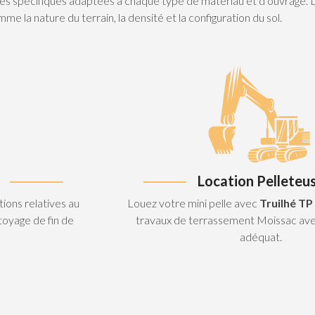
niques spécifiques adaptées à chaque type de matériau et d’ouvrage.
e la nature du terrain, la densité et la configuration du sol.
Location Pelleteu
ions relatives au
Louez votre mini pelle avec
Truilhé TP
toyage de fin de
travaux de terrassement Moissac ave
adéquat.