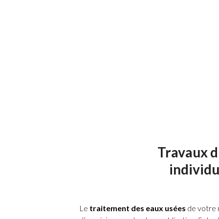
Décaissement pour parkings et
Pose de film géotextile
Apport de terre végétale
Travaux d
individu
Le
traitement des eaux usées
de votre 