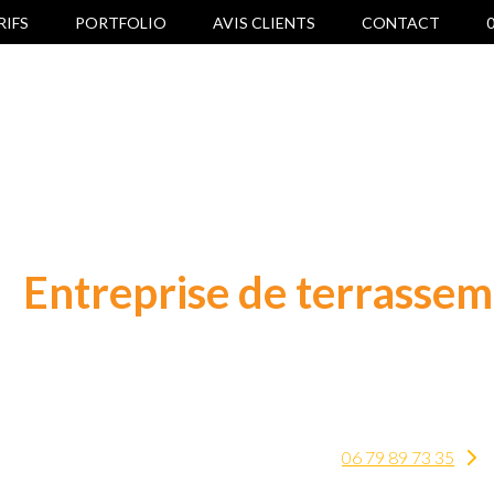
RIFS
PORTFOLIO
AVIS CLIENTS
CONTACT
0
Entreprise de terrasse
Tous travaux de terrassement à Moissac pour
06 79 89 73 35