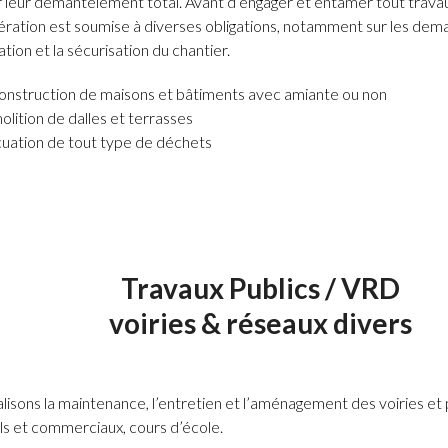
r leur démantèlement total. Avant d’engager et entamer tout trava
ération est soumise à diverses obligations, notamment sur les de
ation et la sécurisation du chantier.
nstruction de maisons et bâtiments avec amiante ou non
lition de dalles et terrasses
uation de tout type de déchets
Travaux Publics / VRD
voiries & réseaux divers
lisons la maintenance, l’entretien et l’aménagement des voiries et 
els et commerciaux, cours d’école.