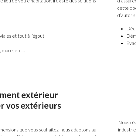
 lieu de votre habitation, il existe des solutions
d’assure
cette op
d’autoris
Déco
ales et tout à l’égout
Démo
Évac
n, mare, etc…
ent extérieur
r vos extérieurs
Nous réa
s dimensions que vous souhaitez, nous adaptons au
industri