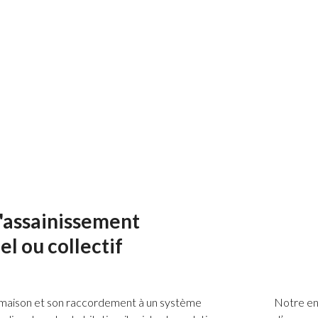
Le 
 chemins d’accès
Le 
sur
'assainissement
el ou collectif
maison et son raccordement à un système
Notre ent