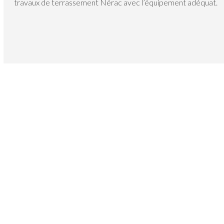
travaux de terrassement Nérac avec l’équipement adéquat.
Travaux de terrassement Nérac
Il est capital de maîtriser les
conditions d’intervention et la nature
des sols sur lesquels il saura effectuer
un terrassement. Nous procédons au
terrassement de votre parcelle en
plusieurs étapes, notamment la fouille
et le nivellement, assimilables au