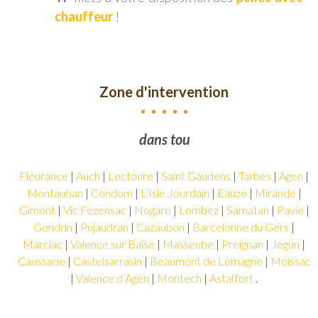
chauffeur
!
Zone d'intervention
Truilhé
dans tout le Gers,
TP
intervient
Fleurance
|
Auch
|
Lectoure
|
Saint Gaudens
|
Tarbes
|
Agen
|
dans
Montauban
|
Condom
|
L’Isle Jourdain
|
Eauze
|
Mirande
|
tout
le
Gimont
|
Vic Fezensac
|
Nogaro
|
Lombez
|
Samatan
|
Pavie
|
Gers,
Gondrin
|
Pujaudran
|
Cazaubon
|
Barcelonne du Gers
|
voire
Marciac
|
Valence sur Baïse
|
Masseube
|
Preignan
|
Jegun
|
sur
Caussade
|
Castelsarrasin
|
Beaumont de Lomagne
|
Moissac
tout
|
Valence d’Agen
|
Montech
|
Astaffort
.
les
départements
limitrophes.