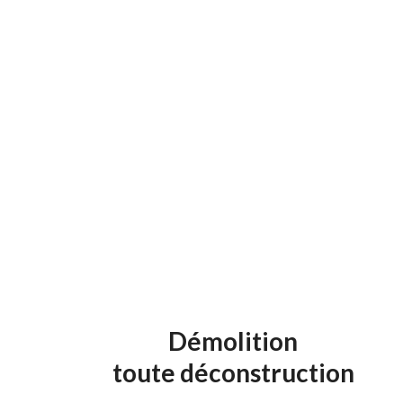
remblai consistant à mettre en place des terres préalab
levées.
chargement des déblais sur les véhicules de transport.
transport des terres pour la mise en remblai ainsi que l
plus de terres.
Démolition
toute déconstruction