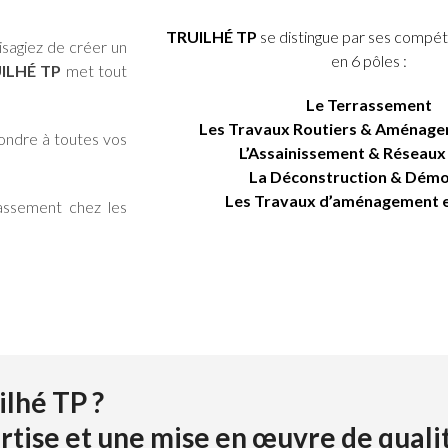
TRUILHÉ TP
se distingue par ses compé
isagiez de créer un
en 6 pôles :
ILHÉ TP
met tout
Le Terrassement
Les Travaux Routiers & Aménage
pondre à toutes vos
L’Assainissement & Réseaux
La Déconstruction & Démo
Les Travaux d’aménagement e
rassement chez les
ilhé TP ?
ertise et une mise en œuvre de quali