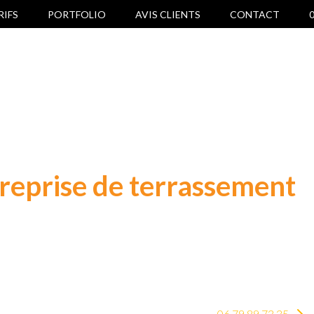
RIFS
PORTFOLIO
AVIS CLIENTS
CONTACT
0
reprise de terrassement
s
nt, eau pluviale, eau potable, électricité, g
Baïse.
06 79 89 73 35