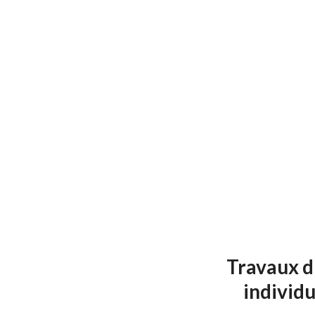
Nivellement de terrains
Remise en conformité
Évacuation de terre
Décaissement pour parkings et
Pose de film géotextile
Apport de terre végétale
Travaux d
individu