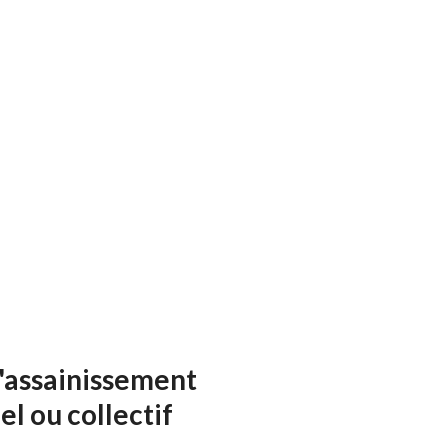
Le 
pré
Le 
 chemins d’accès
Le 
sur
'assainissement
el ou collectif