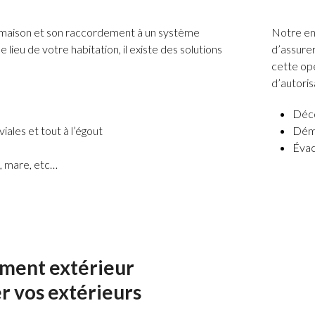
maison et son raccordement à un système
Notre ent
 lieu de votre habitation, il existe des solutions
d’assure
cette op
d’autoris
Déco
ales et tout à l’égout
Démo
Évac
n, mare, etc…
ent extérieur
r vos extérieurs